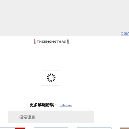
关闭
更多解谜游戏：
hide
show