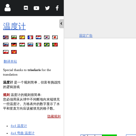
温度计
固定广告
翻译本站
Special thanks to
trisolaris
for the
translation
温度计
是一个规则简单，但富有挑战性
的逻辑游戏
规则
温度计的规则很简单:
您必须用汞从球中不间断地向末端填充
一些温度计。方格表外的数字显示了水
平和竖直方向应该被填充的格子数。
隐藏规则
4x4 温度计
4x4 弯曲 温度计