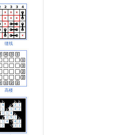
缝线
高楼