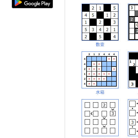
数壹
水箱