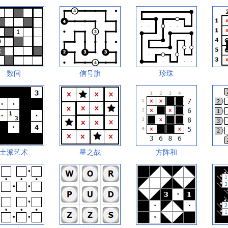
数间
信号旗
珍珠
土派艺术
星之战
方阵和