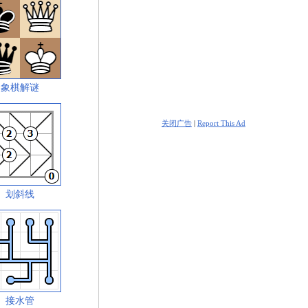
象棋解谜
关闭广告
|
Report This Ad
划斜线
接水管