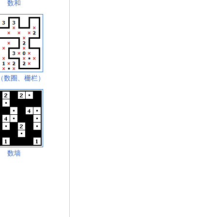
数和
（数圈、栅栏）
数墙