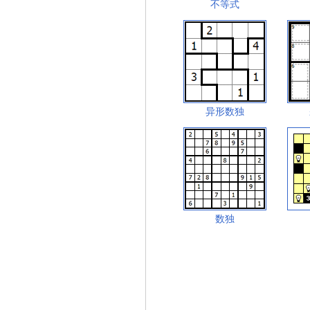
不等式
异形数独
数独