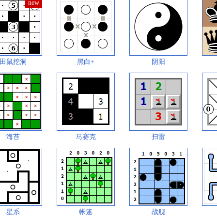
田鼠挖洞
黑白+
阴阳
海苔
马赛克
扫雷
星系
帐篷
战舰