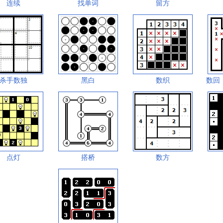
连续
找单词
留方
杀手数独
黑白
数织
数回
点灯
搭桥
数方