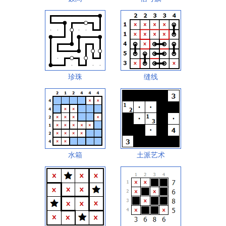
珍珠
缝线
水箱
土派艺术