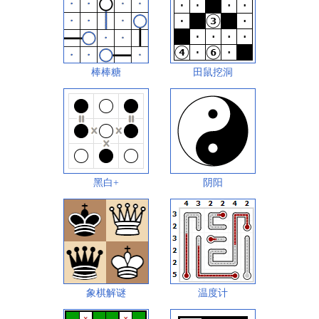
棒棒糖
田鼠挖洞
黑白+
阴阳
象棋解谜
温度计