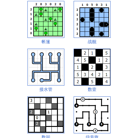
帐篷
战舰
接水管
数壹
数间
信号旗