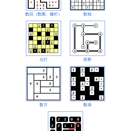
数回（数圈、栅栏）
数独
点灯
搭桥
数方
数墙