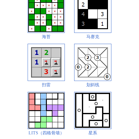
海苔
马赛克
扫雷
划斜线
LITS（四格骨墙）
星系