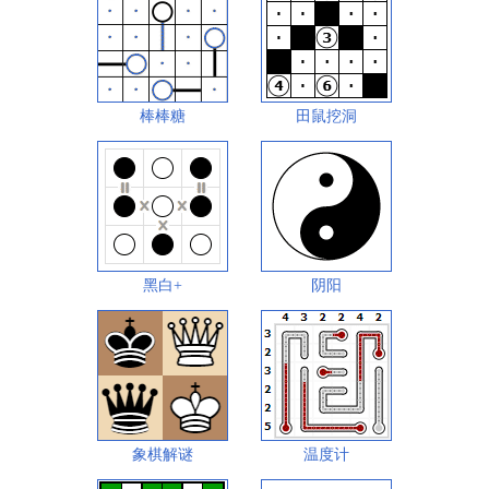
棒棒糖
田鼠挖洞
黑白+
阴阳
象棋解谜
温度计