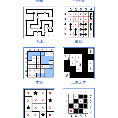
数间
信号旗
珍珠
缝线
水箱
土派艺术