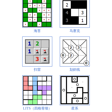
海苔
马赛克
扫雷
划斜线
LITS（四格骨墙）
星系