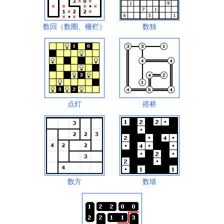
数回（数圈、栅栏）
数独
点灯
搭桥
数方
数墙