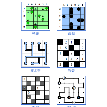
帐篷
战舰
接水管
数壹