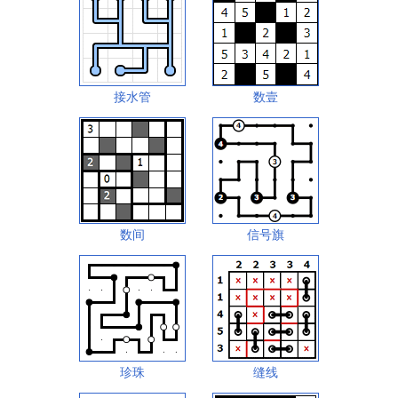
接水管
数壹
数间
信号旗
珍珠
缝线