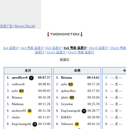
关闭广告
|
Report This Ad
4x4 温度计
|
4x4 弯曲 温度计
|
6x6 温度计
|
6x6 弯曲 温度计
|
10x10 温度计
|
10x10 弯曲
温度计
|
15x15 温度计
|
15x15 弯曲 温度计
新题目
本月
本周
今
1.
speedflyer8
00:07.57
1.
Brianna
00:14.61
1.
--- 无 ---
2
2.
wellowell
00:08.82
2.
qobi
00:17.20
2.
--- 无 ---
240
3.
qobi
00:09.05
3.
spikeydlux
00:17.92
3.
--- 无 ---
240
4.
Brianna
00:10.28
4.
jdubs
00:19.04
4.
--- 无 ---
156
5.
Mailman
00:11.26
5.
Grymhar
00:25.59
5.
--- 无 ---
6.
mcdexx#0
00:11.58
6.
Eng1marigold
00:28.77
6.
--- 无 ---
29
11
7.
chube
00:11.67
7.
KIKKO
00:39.99
7.
--- 无 ---
8.
Eng1marigold
00:13.06
8.
Odenzon
00:41.14
8.
--- 无 ---
11
45