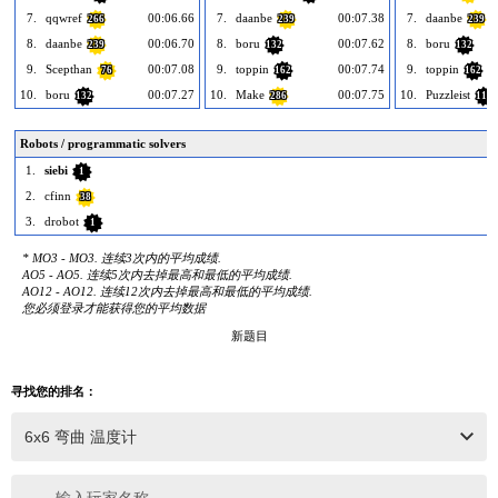
7.
qqwref
00:06.66
7.
daanbe
00:07.38
7.
daanbe
266
239
239
8.
daanbe
00:06.70
8.
boru
00:07.62
8.
boru
239
132
132
9.
Scepthan
00:07.08
9.
toppin
00:07.74
9.
toppin
76
162
162
10.
boru
00:07.27
10.
Make
00:07.75
10.
Puzzleist
132
286
115
Robots / programmatic solvers
1.
siebi
1
2.
cfinn
38
3.
drobot
1
* MO3 - MO3. 连续3次内的平均成绩.
AO5 - AO5. 连续5次内去掉最高和最低的平均成绩.
AO12 - AO12. 连续12次内去掉最高和最低的平均成绩.
您必须登录才能获得您的平均数据
新题目
寻找您的排名：