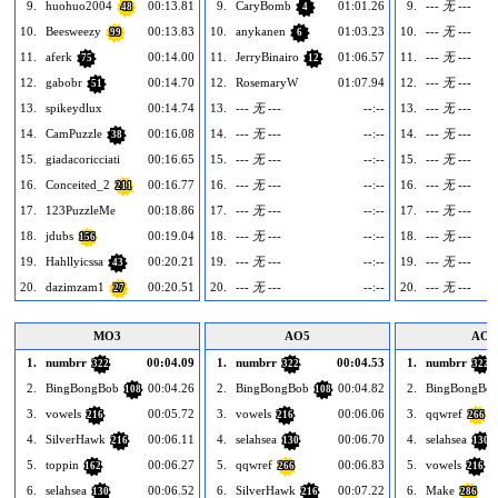
9.
huohuo2004
00:13.81
9.
CaryBomb
01:01.26
9.
--- 无 ---
48
4
10.
Beesweezy
00:13.83
10.
anykanen
01:03.23
10.
--- 无 ---
99
6
11.
aferk
00:14.00
11.
JerryBinairo
01:06.57
11.
--- 无 ---
75
12
12.
gabobr
00:14.70
12.
RosemaryW
01:07.94
12.
--- 无 ---
51
13.
spikeydlux
00:14.74
13.
--- 无 ---
--:--
13.
--- 无 ---
14.
CamPuzzle
00:16.08
14.
--- 无 ---
--:--
14.
--- 无 ---
38
15.
giadacoricciati
00:16.65
15.
--- 无 ---
--:--
15.
--- 无 ---
16.
Conceited_2
00:16.77
16.
--- 无 ---
--:--
16.
--- 无 ---
211
17.
123PuzzleMe
00:18.86
17.
--- 无 ---
--:--
17.
--- 无 ---
18.
jdubs
00:19.04
18.
--- 无 ---
--:--
18.
--- 无 ---
156
19.
Hahllyicssa
00:20.21
19.
--- 无 ---
--:--
19.
--- 无 ---
43
20.
dazimzam1
00:20.51
20.
--- 无 ---
--:--
20.
--- 无 ---
27
MO3
AO5
AO1
1.
numbrr
00:04.09
1.
numbrr
00:04.53
1.
numbrr
322
322
322
2.
BingBongBob
00:04.26
2.
BingBongBob
00:04.82
2.
BingBongBo
108
108
3.
vowels
00:05.72
3.
vowels
00:06.06
3.
qqwref
216
216
266
4.
SilverHawk
00:06.11
4.
selahsea
00:06.70
4.
selahsea
216
130
130
5.
toppin
00:06.27
5.
qqwref
00:06.83
5.
vowels
162
266
216
6.
selahsea
00:06.52
6.
SilverHawk
00:07.22
6.
Make
130
216
286