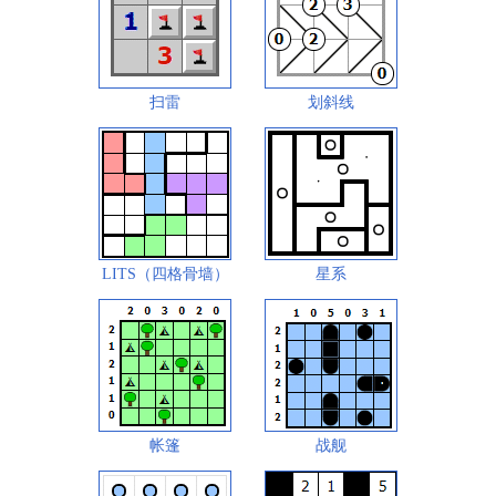
扫雷
划斜线
LITS（四格骨墙）
星系
帐篷
战舰